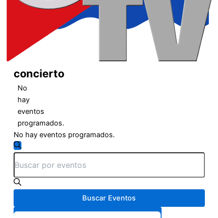
concierto
No
hay
eventos
programados.
No hay eventos programados.
Navegación
Buscar
Introduce
de
la
palabra
búsqueda
clave.
Busca
Buscar Eventos
y
Eventos
Navegación
para