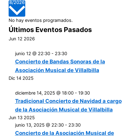
Selecciona
8/2026
la
fecha.
No hay eventos programados.
Calendario
Últimos Eventos Pasados
de
Jun
12
2026
Eventos
junio 12 @ 22:30
-
23:30
Concierto de Bandas Sonoras de la
Asociación Musical de Villalbilla
Dic
14
2025
diciembre 14, 2025 @ 18:00
-
19:30
Tradicional Concierto de Navidad a cargo
de la Asociación Musical de Villalbilla
Jun
13
2025
junio 13, 2025 @ 22:30
-
23:30
Concierto de la Asociación Musical de