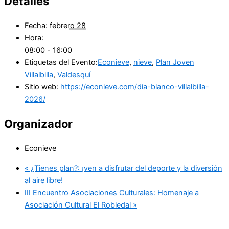
Detalles
Fecha:
febrero 28
Hora:
08:00 - 16:00
Etiquetas del Evento:
Econieve
,
nieve
,
Plan Joven
Villalbilla
,
Valdesquí
Sitio web:
https://econieve.com/dia-blanco-villalbilla-
2026/
Organizador
Econieve
«
¿Tienes plan?: ¡ven a disfrutar del deporte y la diversión
al aire libre!
III Encuentro Asociaciones Culturales: Homenaje a
Asociación Cultural El Robledal
»