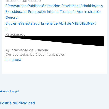
Dirección del Recurso
Compartir
Prev
Anterior
Publicación relación Provisional Admitido/as y
Excluidos/as_Promoción Interna Técnico/a Administración
General
Siguiente
Ya está aquí la Feria de Abril de Villalbilla
Next
Relacionado
Ayuntamiento de Villalbilla
Conoce todas las áreas municipales
Ir ahora
Aviso Legal
Politica de Privacidad