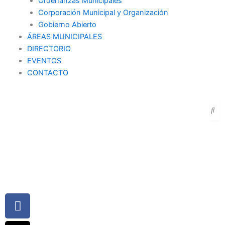
Ordenanzas Municipales
Corporación Municipal y Organización
Gobierno Abierto
ÁREAS MUNICIPALES
DIRECTORIO
EVENTOS
CONTACTO
SEDE ELECTRÓNICA
PORTAL DE TRANSPARENCIA
Facebook
X-
Youtube
Instagram
twitter