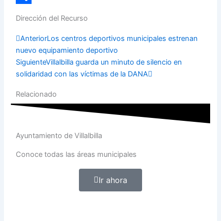
Compartir
Dirección del Recurso
Prev
Next
Anterior
Los centros deportivos municipales estrenan
nuevo equipamiento deportivo
Siguiente
Villalbilla guarda un minuto de silencio en
solidaridad con las víctimas de la DANA
Relacionado
Ayuntamiento de Villalbilla
Conoce todas las áreas municipales
Ir ahora