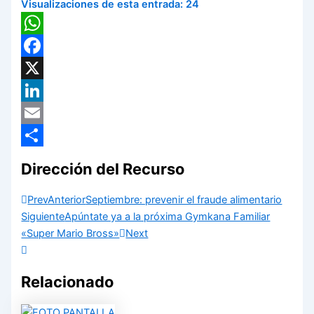
Visualizaciones de esta entrada:
24
WhatsApp
Facebook
X
LinkedIn
Email
Compartir
Dirección del Recurso
Prev
Anterior
Septiembre: prevenir el fraude alimentario
Siguiente
Apúntate ya a la próxima Gymkana Familiar
«Super Mario Bross»
Next
Relacionado