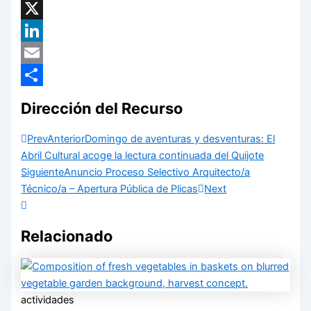
Facebook
X
LinkedIn
Email
Compartir
Dirección del Recurso
Prev
Anterior
Domingo de aventuras y desventuras: El
Abril Cultural acoge la lectura continuada del Quijote
Siguiente
Anuncio Proceso Selectivo Arquitecto/a
Técnico/a – Apertura Pública de Plicas
Next
Relacionado
actividades