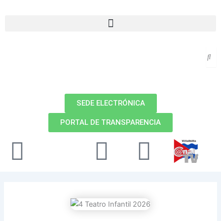
Ir
al
Menu
contenido
SEDE ELECTRÓNICA
PORTAL DE TRANSPARENCIA
Facebook
X-
Youtube
Instag
twitter