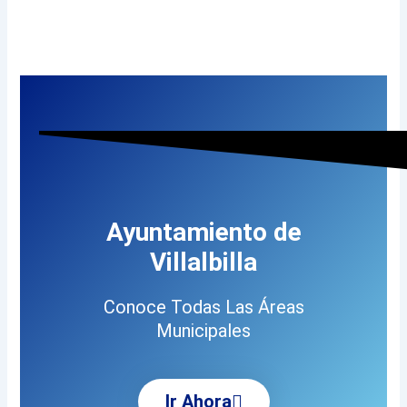
Ayuntamiento de
Villalbilla
Conoce Todas Las Áreas
Municipales
Ir Ahora