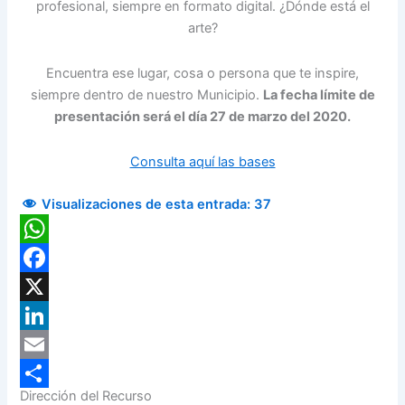
profesional, siempre en formato digital. ¿Dónde está el
arte?
Encuentra ese lugar, cosa o persona que te inspire,
siempre dentro de nuestro Municipio.
La fecha límite de
presentación será el día 27 de marzo del 2020.
Consulta aquí las bases
Visualizaciones de esta entrada:
37
WhatsApp
Facebook
X
LinkedIn
Email
Dirección del Recurso
Compartir