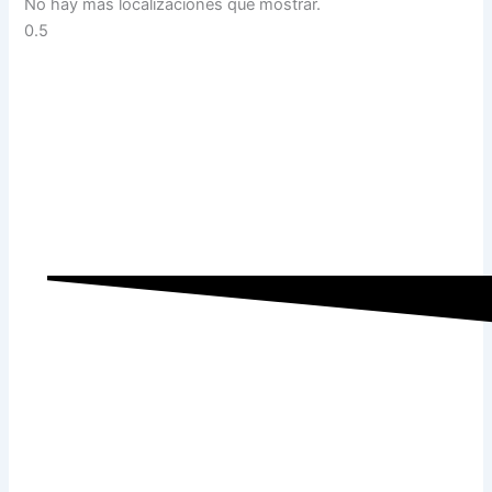
No hay más localizaciones que mostrar.
Ayuntamiento de
Villalbilla
Conoce Todas Las Áreas