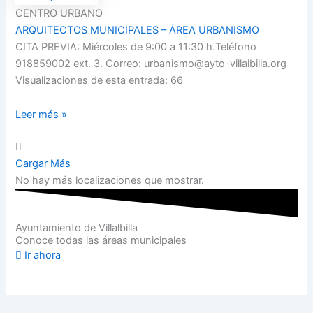
CENTRO URBANO
ARQUITECTOS MUNICIPALES – ÁREA URBANISMO
CITA PREVIA: Miércoles de 9:00 a 11:30 h.Teléfono
918859002 ext. 3. Correo: urbanismo@ayto-villalbilla.org
Visualizaciones de esta entrada: 66
Leer más »
Cargar Más
No hay más localizaciones que mostrar.
Ayuntamiento de Villalbilla
Conoce todas las áreas municipales
Ir ahora