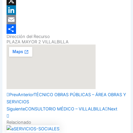
Facebook
X
LinkedIn
Email
Dirección del Recurso
Compartir
PLAZA MAYOR 2 VILLALBILLA
Prev
Anterior
TÉCNICO OBRAS PÚBLICAS – ÁREA OBRAS Y
SERVICIOS
Siguiente
CONSULTORIO MÉDICO – VILLALBILLA
Next
Relacionado