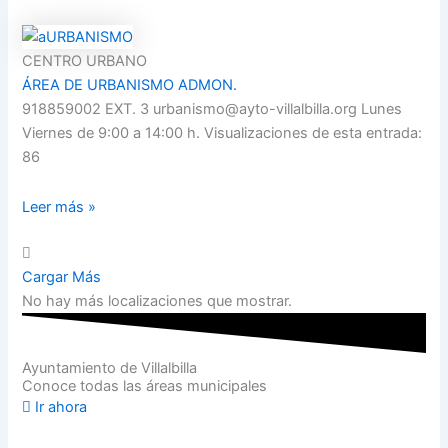
CENTRO URBANO
ÁREA DE URBANISMO ADMON.
918859002 EXT. 3 urbanismo@ayto-villalbilla.org Lunes
Viernes de 9:00 a 14:00 h. Visualizaciones de esta entrada:
86
Leer más »
Cargar Más
No hay más localizaciones que mostrar.
Ayuntamiento de Villalbilla
Conoce todas las áreas municipales
Ir ahora