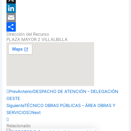
X
LinkedIn
Email
Dirección del Recurso
Compartir
PLAZA MAYOR 2 VILLALBILLA
Prev
Anterior
DESPACHO DE ATENCIÓN – DELEGACIÓN
OESTE
Siguiente
TÉCNICO OBRAS PÚBLICAS – ÁREA OBRAS Y
SERVICIOS
Next
Relacionado