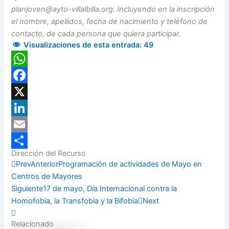
planjoven@ayto-villalbilla.org. Incluyendo en la inscripción
el nombre, apellidos, fecha de nacimiento y teléfono de
contacto, de cada persona que quiera participar.
Visualizaciones de esta entrada:
49
WhatsApp
Facebook
X
LinkedIn
Email
Dirección del Recurso
Compartir
Prev
Anterior
Programación de actividades de Mayo en
Centros de Mayores
Siguiente
17 de mayo, Día Internacional contra la
Homofobia, la Transfobia y la Bifobia
Next
Relacionado