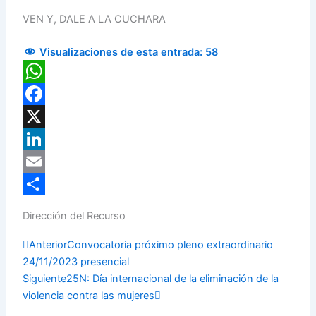
VEN Y, DALE A LA CUCHARA
Visualizaciones de esta entrada:
58
WhatsApp
Facebook
X
LinkedIn
Email
Compartir
Dirección del Recurso
Prev
Next
Anterior
Convocatoria próximo pleno extraordinario
24/11/2023 presencial
Siguiente
25N: Día internacional de la eliminación de la
violencia contra las mujeres