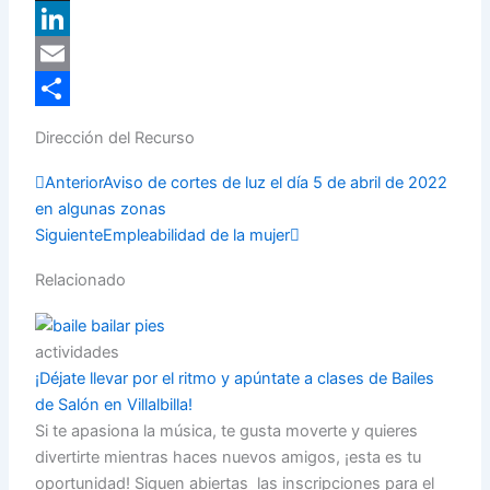
X
LinkedIn
Email
Compartir
Dirección del Recurso
Prev
Next
Anterior
Aviso de cortes de luz el día 5 de abril de 2022
en algunas zonas
Siguiente
Empleabilidad de la mujer
Relacionado
actividades
¡Déjate llevar por el ritmo y apúntate a clases de Bailes
de Salón en Villalbilla!
Si te apasiona la música, te gusta moverte y quieres
divertirte mientras haces nuevos amigos, ¡esta es tu
oportunidad! Siguen abiertas las inscripciones para el