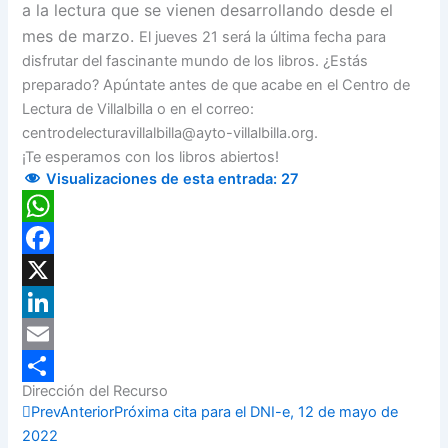
a la lectura que se vienen desarrollando desde el
mes de marzo.
El jueves 21 será la última fecha para
disfrutar del fascinante mundo de los libros. ¿Estás
preparado? Apúntate antes de que acabe en el Centro de
Lectura de Villalbilla o en el correo:
centrodelecturavillalbilla@ayto-villalbilla.org.
¡Te esperamos con los libros abiertos!
Visualizaciones de esta entrada:
27
WhatsApp
Facebook
X
LinkedIn
Email
Dirección del Recurso
Compartir
Prev
Anterior
Próxima cita para el DNI-e, 12 de mayo de
2022