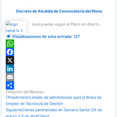
Decreto de Alcaldía de Convocatoria del Pleno
Aquí puedes seguir el Pleno en directo,
Visualizaciones de esta entrada:
127
WhatsApp
Facebook
X
LinkedIn
Email
Dirección del Recurso
Compartir
Prev
Anterior
Listado de admitidos/as para la Bolsa de
Empleo de Técnico/a de Gestión
Siguiente
Cierres perimetrales en Semana Santa (26 de
marzo a 9 de abril)
Next