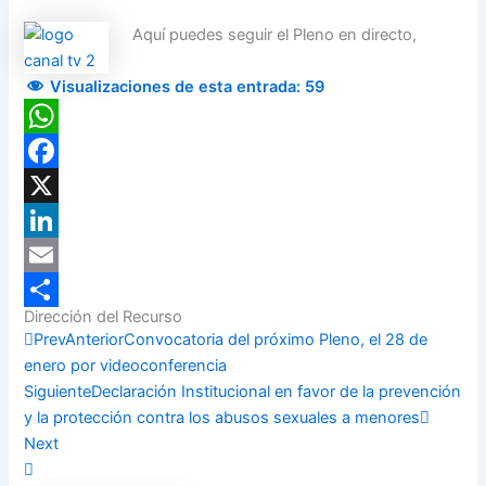
Aquí puedes seguir el Pleno en directo,
Visualizaciones de esta entrada:
59
WhatsApp
Facebook
X
LinkedIn
Email
Dirección del Recurso
Compartir
Prev
Anterior
Convocatoria del próximo Pleno, el 28 de
enero por videoconferencia
Siguiente
Declaración Institucional en favor de la prevención
y la protección contra los abusos sexuales a menores
Next