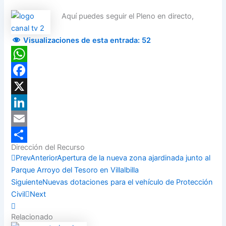
Aquí puedes seguir el Pleno en directo,
Visualizaciones de esta entrada:
52
WhatsApp
Facebook
X
LinkedIn
Email
Dirección del Recurso
Compartir
Prev
Anterior
Apertura de la nueva zona ajardinada junto al
Parque Arroyo del Tesoro en Villalbilla
Siguiente
Nuevas dotaciones para el vehículo de Protección
Civil
Next
Relacionado