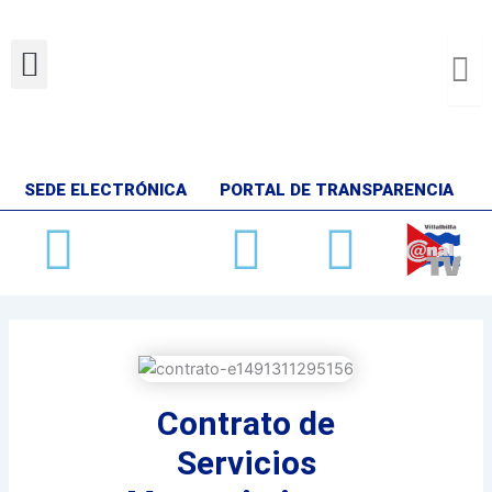
Ir
al
Menu
contenido
SEDE ELECTRÓNICA
PORTAL DE TRANSPARENCIA
Facebook
X-
Youtube
Insta
twitter
Contrato de
Servicios