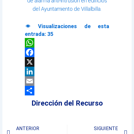
de alarma anti-intrusión en edificios
del Ayuntamiento de Villalbilla.
Visualizaciones de esta
entrada:
35
WhatsApp
Facebook
X
LinkedIn
Email
Compartir
Dirección del Recurso
Prev
Ne
ANTERIOR
SIGUIENTE