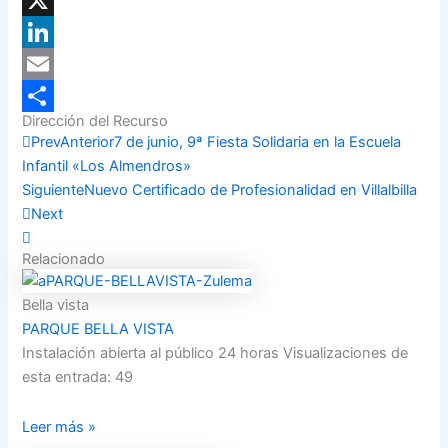
Facebook
X
LinkedIn
Email
Dirección del Recurso
Compartir
Prev
Anterior
7 de junio, 9ª Fiesta Solidaria en la Escuela
Infantil «Los Almendros»
Siguiente
Nuevo Certificado de Profesionalidad en Villalbilla
Next
Relacionado
Bella vista
PARQUE BELLA VISTA
Instalación abierta al público 24 horas Visualizaciones de
esta entrada: 49
Leer más »