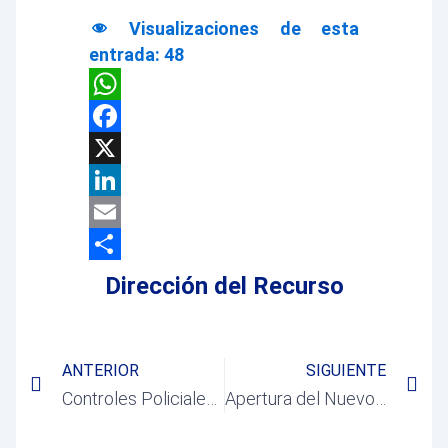
Visualizaciones de esta
entrada:
48
WhatsApp
Facebook
X
LinkedIn
Email
Compartir
Dirección del Recurso
Prev
Ne
ANTERIOR
SIGUIENTE
Controles Policiales contra robos en Viviendas y Empresas
Apertura del Nuevo Consultorio Médico de Villalbilla