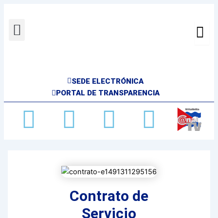
Ir
al
Menu
contenido
SEDE ELECTRÓNICA
PORTAL DE TRANSPARENCIA
Facebook
X-
Youtube
Insta
twitter
Contrato de
Servicio