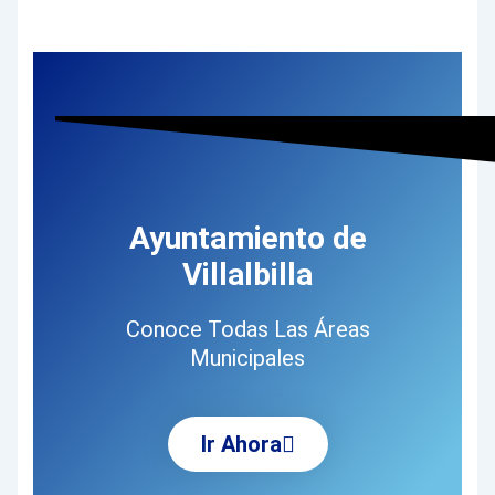
Ayuntamiento de
Villalbilla
Conoce Todas Las Áreas
Municipales
Ir Ahora