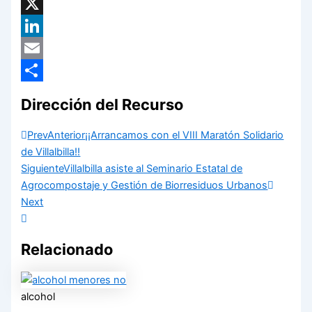
Facebook
X
LinkedIn
Email
Compartir
Dirección del Recurso
Prev
Anterior
¡¡Arrancamos con el VIII Maratón Solidario
de Villalbilla!!
Siguiente
Villalbilla asiste al Seminario Estatal de
Agrocompostaje y Gestión de Biorresiduos Urbanos
Next
Relacionado
alcohol