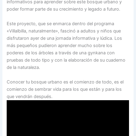
informativos para aprender sobre este bosque urbano y
poder formar parte de su crecimiento y legado a futuro.
Este proyecto, que se enmarca dentro del programa
«Villalbilla, naturalmente», fascinó a adultos y niños que
disfrutaron ayer de una jornada informativa y lúdica. Los
más pequeños pudieron aprender mucho sobre los
poderes de los árboles a través de una gynkana con
pruebas de todo tipo y con la elaboración de su cuaderno
de la naturaleza.
Conocer tu bosque urbano es el comienzo de todo, es el
comienzo de sembrar vida para los que están y para los
que vendrán después.