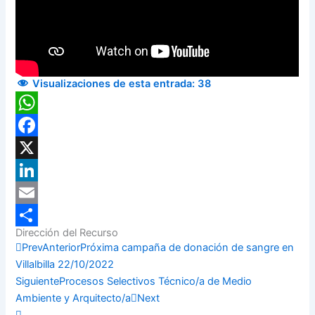
Visualizaciones de esta entrada:
38
WhatsApp
Facebook
X
LinkedIn
Email
Dirección del Recurso
Compartir
Prev
Anterior
Próxima campaña de donación de sangre en
Villalbilla 22/10/2022
Siguiente
Procesos Selectivos Técnico/a de Medio
Ambiente y Arquitecto/a
Next