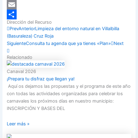
LinkedIn
Email
Dirección del Recurso
Compartir
Prev
Anterior
Limpieza del entorno natural en Villalbilla
(Basuraleza) Cruz Roja
Siguiente
Consulta tu agenda que ya tienes «Plan»
Next
Relacionado
Canaval 2026
¡Prepara tu disfraz que llegan ya!
Aquí os dejamos las propuestas y el programa de este año
con todas las actividades organizadas para celebrar los
carnavales los próximos días en nuestro municipio:
INSCRIPCIÓN Y BASES DEL
Leer más »