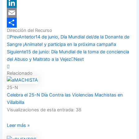
X
LinkedIn
Email
Dirección del Recurso
Compartir
Prev
Anterior
14 de junio, Día Mundial del/de la Donante de
Sangre ¡Anímate! y participa en la próxima campaña
Siguiente
15 de junio: Día Mundial de la toma de conciencia
del Abuso y Maltrato a la Vejez
Next
Relacionado
25-N
Celebra el 25-N Día Contra las Violencias Machistas en
Villalbilla
Visualizaciones de esta entrada: 38
Leer más »