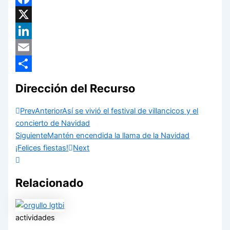
Facebook
X
LinkedIn
Email
Compartir
Dirección del Recurso
Prev
Anterior
Así se vivió el festival de villancicos y el
concierto de Navidad
Siguiente
Mantén encendida la llama de la Navidad
¡Felices fiestas!
Next
Relacionado
actividades