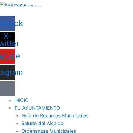
Ir
al
contenido
cebook
X-
witter
utube
tagram
INICIO
TU AYUNTAMIENTO
Guía de Recursos Municipales
Saludo del Alcalde
Ordenanzas Municipales