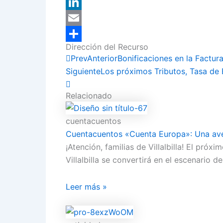
X
LinkedIn
Email
Dirección del Recurso
Compartir
Prev
Anterior
Bonificaciones en la Factur
Siguiente
Los próximos Tributos, Tasa de
Relacionado
cuentacuentos
Cuentacuentos «Cuenta Europa»: Una aven
¡Atención, familias de Villalbilla! El pró
Villalbilla se convertirá en el escenario de
Leer más »