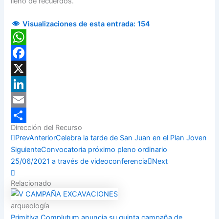
llenó de recuerdos.
Visualizaciones de esta entrada:
154
WhatsApp
Facebook
X
LinkedIn
Email
Dirección del Recurso
Compartir
Prev
Anterior
Celebra la tarde de San Juan en el Plan Joven
Siguiente
Convocatoria próximo pleno ordinario
25/06/2021 a través de videoconferencia
Next
Relacionado
arqueología
Primitiva Complutum anuncia su quinta campaña de