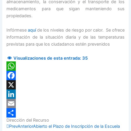
almacenamiento, la conservación y el transporte de los
medicamentos para que sigan manteniendo sus
propiedades.
Infórmese
aquí
de los niveles de riesgo por calor. Se ofrece
información de la situación diaria y de las temperaturas
previstas para que los ciudadanos estén prevenidos
Visualizaciones de esta entrada:
35
WhatsApp
Facebook
X
LinkedIn
Email
Dirección del Recurso
Compartir
Prev
Anterior
Abierto el Plazo de Inscripción de la Escuela