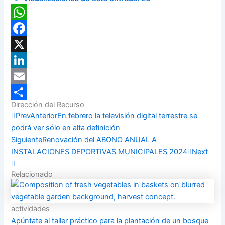
WhatsApp
Facebook
X
LinkedIn
Email
Dirección del Recurso
Compartir
Prev
Anterior
En febrero la televisión digital terrestre se
podrá ver sólo en alta definición
Siguiente
Renovación del ABONO ANUAL A
INSTALACIONES DEPORTIVAS MUNICIPALES 2024
Next
Relacionado
actividades
Apúntate al taller práctico para la plantación de un bosque