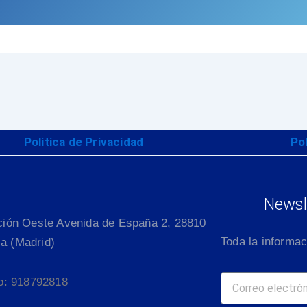
Politica de Privacidad
Po
Newsle
ción Oeste Avenida de España 2, 28810
Toda la informac
lla (Madrid)
o: 918792818