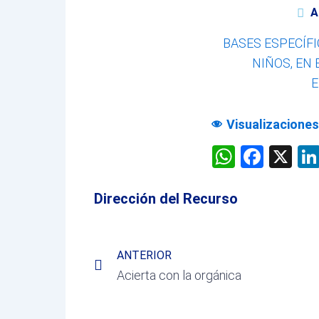
A
BASES ESPECÍF
NIÑOS, EN
E
Visualizaciones
WhatsA
Face
X
Dirección del Recurso
Prev
ANTERIOR
Acierta con la orgánica