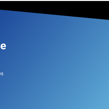
de
es