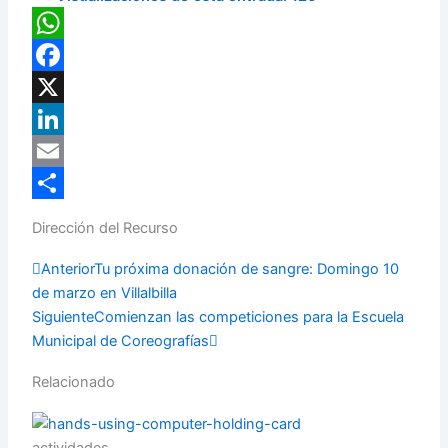
WhatsApp
Facebook
X
LinkedIn
Email
Compartir
Dirección del Recurso
Prev
Next
Anterior
Tu próxima donación de sangre: Domingo 10
de marzo en Villalbilla
Siguiente
Comienzan las competiciones para la Escuela
Municipal de Coreografías
Relacionado