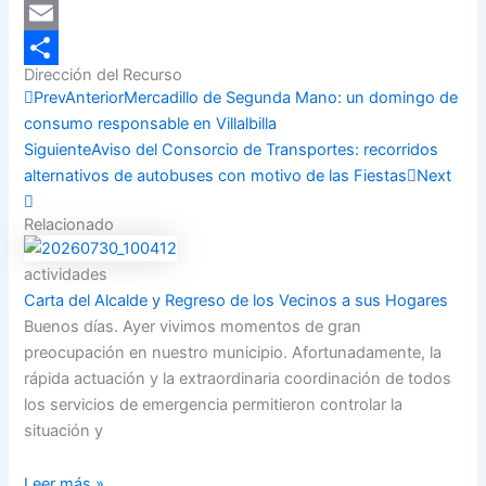
LinkedIn
Email
Dirección del Recurso
Compartir
Prev
Anterior
Mercadillo de Segunda Mano: un domingo de
consumo responsable en Villalbilla
Siguiente
Aviso del Consorcio de Transportes: recorridos
alternativos de autobuses con motivo de las Fiestas
Next
Relacionado
actividades
Carta del Alcalde y Regreso de los Vecinos a sus Hogares
Buenos días. Ayer vivimos momentos de gran
preocupación en nuestro municipio. Afortunadamente, la
rápida actuación y la extraordinaria coordinación de todos
los servicios de emergencia permitieron controlar la
situación y
Leer más »