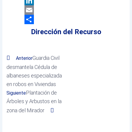
X
LinkedIn
Email
Compartir
Dirección del Recurso
Prev
Next
Guardia Civil
Anterior
desmantela Cédula de
albaneses especializada
en robos en Viviendas
Plantación de
Siguiente
Árboles y Arbustos en la
zona del Mirador