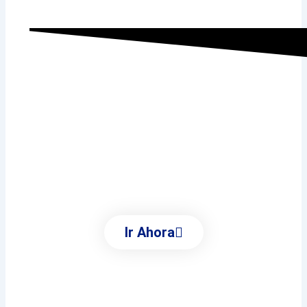
Ayuntamiento de
Villalbilla
Conoce Todas Las Áreas
Municipales
Ir Ahora