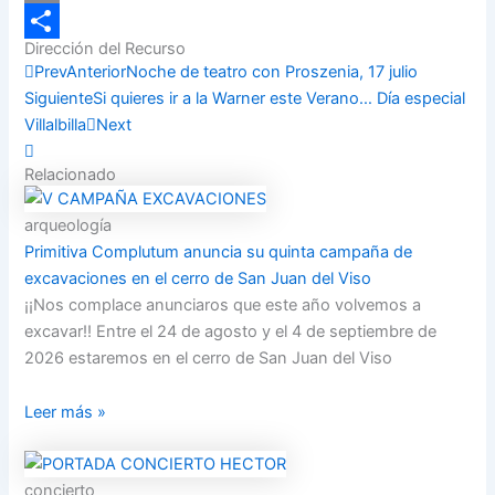
Email
Dirección del Recurso
Compartir
Prev
Anterior
Noche de teatro con Proszenia, 17 julio
Siguiente
Si quieres ir a la Warner este Verano… Día especial
Villalbilla
Next
Relacionado
arqueología
Primitiva Complutum anuncia su quinta campaña de
excavaciones en el cerro de San Juan del Viso
¡¡Nos complace anunciaros que este año volvemos a
excavar!! Entre el 24 de agosto y el 4 de septiembre de
2026 estaremos en el cerro de San Juan del Viso
Leer más »
concierto