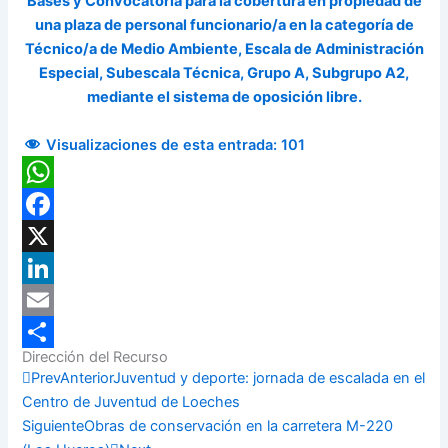
Bases y Convocatoria para la cobertura en propiedad de
una plaza de personal funcionario/a en la categoría de
Técnico/a de Medio Ambiente, Escala de Administración
Especial, Subescala Técnica, Grupo A, Subgrupo A2,
mediante el sistema de oposición libre.
Visualizaciones de esta entrada:
101
WhatsApp
Facebook
X
LinkedIn
Email
Dirección del Recurso
Compartir
Prev
Anterior
Juventud y deporte: jornada de escalada en el
Centro de Juventud de Loeches
Siguiente
Obras de conservación en la carretera M-220