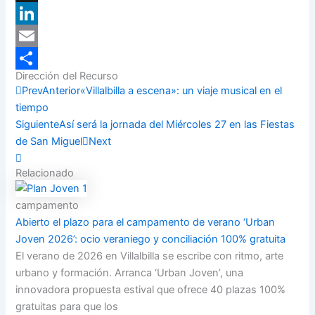
X
LinkedIn
Email
Dirección del Recurso
Compartir
Prev
Anterior
«Villalbilla a escena»: un viaje musical en el
tiempo
Siguiente
Así será la jornada del Miércoles 27 en las Fiestas
de San Miguel
Next
Relacionado
campamento
Abierto el plazo para el campamento de verano ‘Urban
Joven 2026’: ocio veraniego y conciliación 100% gratuita
El verano de 2026 en Villalbilla se escribe con ritmo, arte
urbano y formación. Arranca ‘Urban Joven’, una
innovadora propuesta estival que ofrece 40 plazas 100%
gratuitas para que los