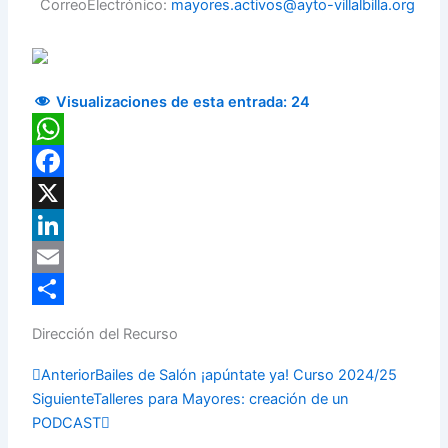
CorreoElectrónico:
mayores.activos@ayto-villalbilla.org
Visualizaciones de esta entrada:
24
WhatsApp
Facebook
X
LinkedIn
Email
Compartir
Dirección del Recurso
Prev
Next
Anterior
Bailes de Salón ¡apúntate ya! Curso 2024/25
Siguiente
Talleres para Mayores: creación de un
PODCAST