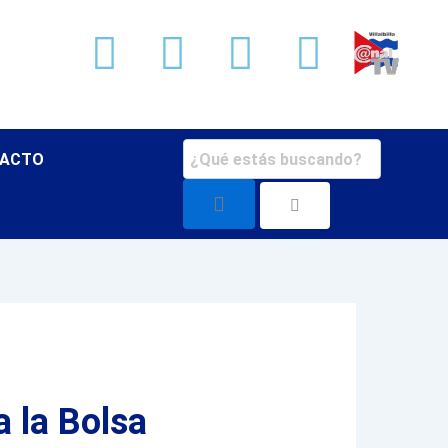
Facebook
X-
Youtube
Instag
twitter
ACTO
a la Bolsa