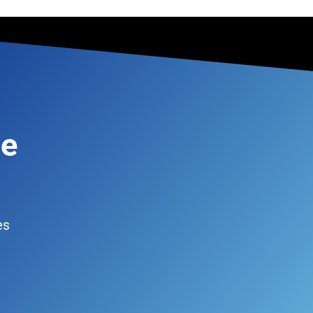
de
es