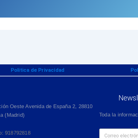
Politica de Privacidad
Po
Newsle
ción Oeste Avenida de España 2, 28810
Toda la informac
lla (Madrid)
o: 918792818