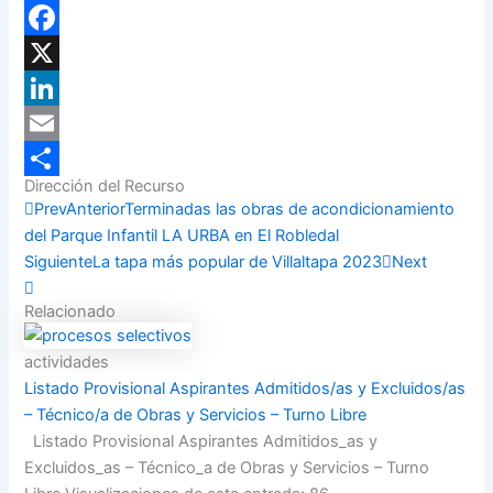
WhatsApp
Facebook
X
LinkedIn
Email
Dirección del Recurso
Compartir
Prev
Anterior
Terminadas las obras de acondicionamiento
del Parque Infantil LA URBA en El Robledal
Siguiente
La tapa más popular de Villaltapa 2023
Next
Relacionado
actividades
Listado Provisional Aspirantes Admitidos/as y Excluidos/as
– Técnico/a de Obras y Servicios – Turno Libre
Listado Provisional Aspirantes Admitidos_as y
Excluidos_as – Técnico_a de Obras y Servicios – Turno