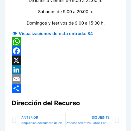
De lunes a viernes de 9:00 a 22:00 h.
Sábados de 9:00 a 20:00 h.
Domingos y festivos de 9:00 a 15:00 h.
Visualizaciones de esta entrada:
84
WhatsApp
Facebook
X
LinkedIn
Email
Compartir
Dirección del Recurso
Prev
Ne
ANTERIOR
SIGUIENTE
Ampliación del número de plazas convocadas Proceso Selectivo Policía Local
Proceso selectivo Policía Local acta del tribunal calificador pruebas físicas