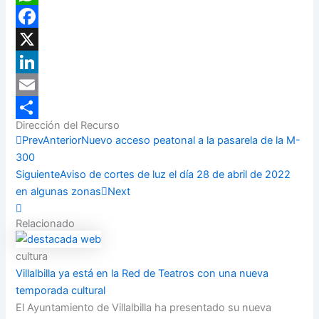
WhatsApp
Facebook
X
LinkedIn
Email
Dirección del Recurso
Compartir
Prev
Anterior
Nuevo acceso peatonal a la pasarela de la M-
300
Siguiente
Aviso de cortes de luz el día 28 de abril de 2022
en algunas zonas
Next
Relacionado
cultura
Villalbilla ya está en la Red de Teatros con una nueva
temporada cultural
El Ayuntamiento de Villalbilla ha presentado su nueva