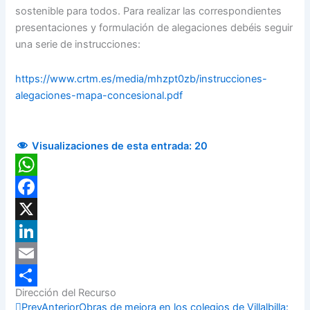
sostenible para todos. Para realizar las correspondientes
presentaciones y formulación de alegaciones debéis seguir
una serie de instrucciones:
https://www.crtm.es/media/mhzpt0zb/instrucciones-
alegaciones-mapa-concesional.pdf
Visualizaciones de esta entrada:
20
WhatsApp
Facebook
X
LinkedIn
Email
Dirección del Recurso
Compartir
Prev
Anterior
Obras de mejora en los colegios de Villalbilla: