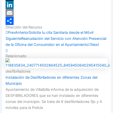
X
LinkedIn
Email
Dirección del Recurso
Compartir
Prev
Anterior
Solicita tu cita Sanitaria desde el Móvil
Siguiente
Reanudación del Servicio con Atención Presencial
de la Oficina del Consumidor en el Ayuntamiento
Next
Relacionado
desfibriladores
Instalación de Desfibriladores en diferentes Zonas del
Municipio
Ayuntamiento de Villalbilla informa de la adquisición de
DESFIBRILADORES que se han instalado en diferentes
zonas del municipio. Se trata de 8 desfibriladores fijo y 4
móviles para la Policía