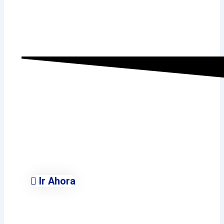
Ayuntamiento de
Villalbilla
Conoce Todas Las Áreas
Municipales
Ir Ahora