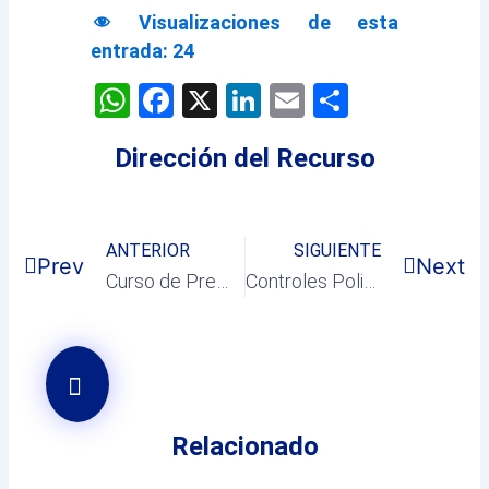
Visualizaciones de esta
entrada:
24
WhatsApp
Facebook
X
LinkedIn
Email
Comparti
Dirección del Recurso
ANTERIOR
SIGUIENTE
Prev
Next
Curso de Premonitores con Plan Joven en el mes de Marzo
Controles Policiales contra robos en Viviendas y Empresas
Relacionado