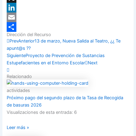
X
LinkedIn
Email
Dirección del Recurso
Compartir
Prev
Anterior
13 de marzo, Nueva Salida al Teatro, ¿¿ Te
apunt@s ??
Siguiente
Proyecto de Prevención de Sustancias
Estupefacientes en el Entorno Escolar
Next
Relacionado
actividades
Próximo pago del segundo plazo de la Tasa de Recogida
de basuras 2026
Visualizaciones de esta entrada: 6
Leer más »