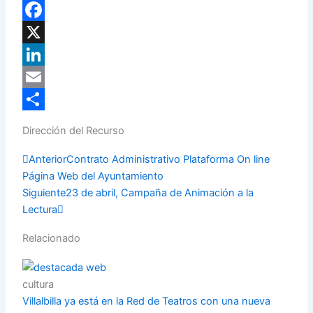
WhatsApp
Facebook
X
LinkedIn
Email
Compartir
Dirección del Recurso
Prev
Next
Anterior
Contrato Administrativo Plataforma On line
Página Web del Ayuntamiento
Siguiente
23 de abril, Campaña de Animación a la
Lectura
Relacionado
cultura
Villalbilla ya está en la Red de Teatros con una nueva